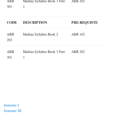
ARB
Madina Syllabus Book 3 Part
ARB 202
301
1
CODE
DESCRIPTION
PRE-REQUISTE
ARB
Madina Syllabus Book 2
ARB 102
202
ARB
Madina Syllabus Book 3 Part
ARB 202
301
1
Навигация
Semester I
по
Semester III