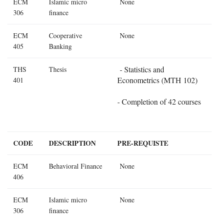
ECM
Islamic micro
None
306
finance
ECM
Cooperative
None
405
Banking
- Statistics and
THS
Thesis
Econometrics (MTH 102)
401
- Completion of 42 courses
CODE
DESCRIPTION
PRE-REQUISTE
ECM
Behavioral Finance
None
406
ECM
Islamic micro
None
306
finance