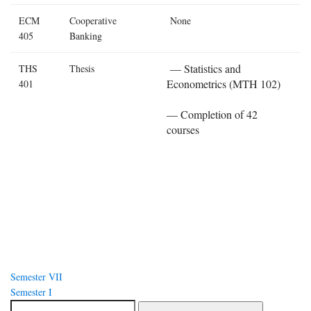
ECM
Cooperative
None
405
Banking
— Statistics and
THS
Thesis
Econometrics (MTH 102)
401
— Completion of 42
courses
Навигация
Semester VII
по
Semester I
Найти: