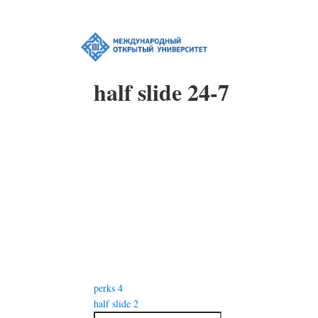
half slide 24-7
Навигация
perks 4
по
half slide 2